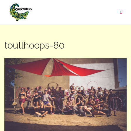
Aller
au
contenu
toullhoops-80