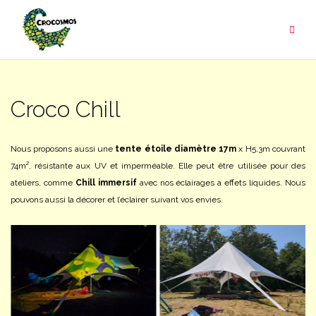
Aller
au
contenu
Croco Chill
Nous proposons aussi une
tente étoile diamètre 17m
x H5,3m couvrant
74m², résistante aux UV et imperméable. Elle peut être utilisée pour des
ateliers, comme
Chill immersif
avec nos éclairages à effets liquides. Nous
pouvons aussi la décorer et l’éclairer suivant vos envies.