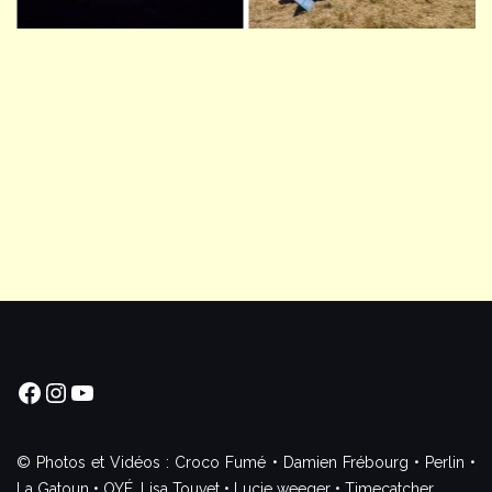
Facebook
Instagram
YouTube
© Photos et Vidéos : Croco Fumé • Damien Frébourg • Perlin •
La Gatoun • OYÉ, Lisa Touvet • Lucie weeger • Timecatcher