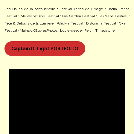
Les Halles de la cartoucherie
⸱
Festival Faites de l’Image
⸱
Hadra Trance
Festival
⸱
MarveLoz’ Pop Festival
⸱
Isis Garden Festival
⸱
La Casba Festival
⸱
Fête & Détours de la Lumière
⸱
WagMa Festival
⸱
Distorama Festival
⸱
Okami
Festival
⸱
Mains d’Œuvres
Photos : Lucie weeger, Perlin, Timecatcher
Captain D. Light PORTFOLIO